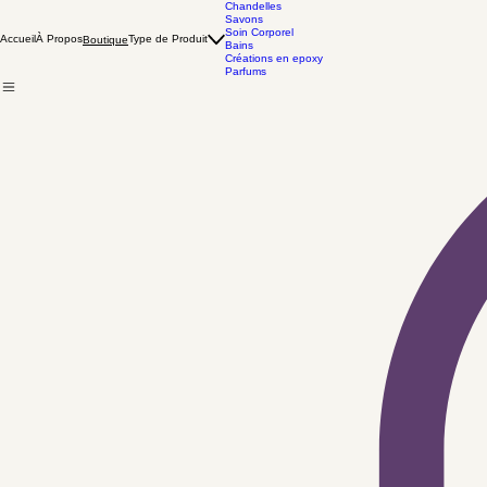
Chandelles
Savons
Soin Corporel
Accueil
À Propos
Type de Produit
Boutique
Bains
Créations en epoxy
Parfums