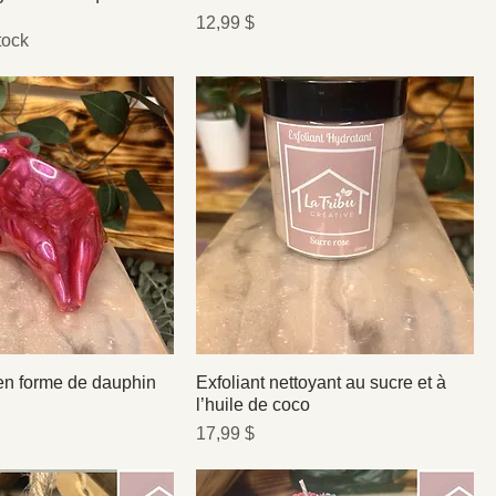
Prix
12,99 $
tock
en forme de dauphin
Exfoliant nettoyant au sucre et à
l’huile de coco
Prix
17,99 $