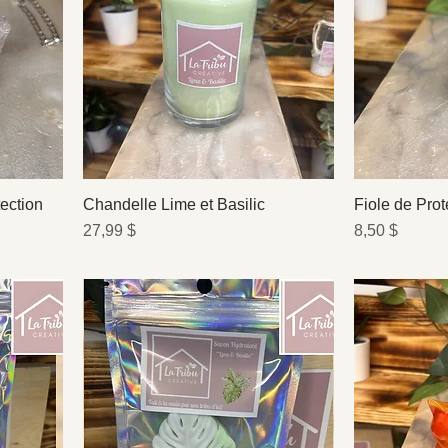
ection
Chandelle Lime et Basilic
Fiole de Prot
Prix
Prix
27,99 $
8,50 $