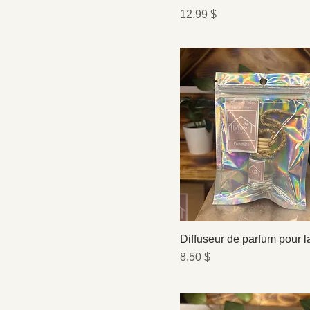
Romance
Prix
12,99 $
Sucre Rose
Zenitude
Diffuseur de parfum pour l
Prix
8,50 $