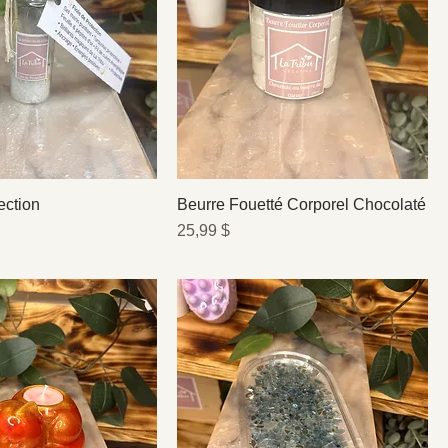
ection
Beurre Fouetté Corporel Chocolaté
Prix
25,99 $