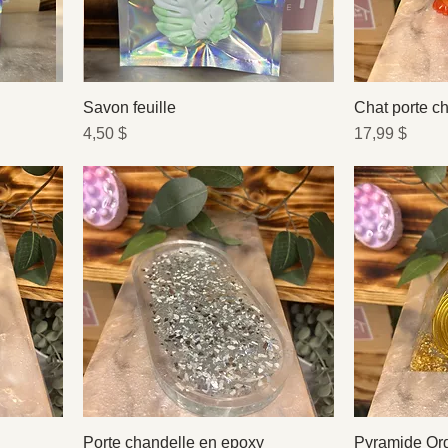
Savon feuille
Chat porte c
Prix
Prix
4,50 $
17,99 $
Porte chandelle en epoxy
Pyramide Org