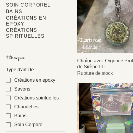
SOIN CORPOREL
BAINS
CRÉATIONS EN
EPOXY
CRÉATIONS
SPIRITUELLES
Filtrer par
Chaîne avec Orgonite Prot
de Sirène 🧜‍♀️
Type d'article
Rupture de stock
Créations en epoxy
Savons
Créations spirituelles
Chandelles
Bains
Soin Corporel