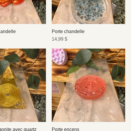
handelle
Porte chandelle
Prix
14,99 $
onite avec quartz
Porte encens