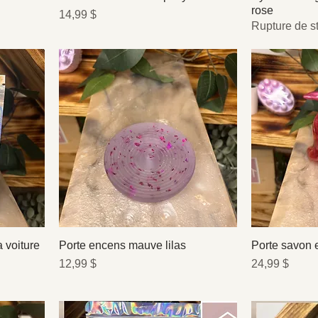
rose
Prix
14,99 $
Rupture de s
a voiture
Porte encens mauve lilas
Porte savon 
Prix
Prix
12,99 $
24,99 $