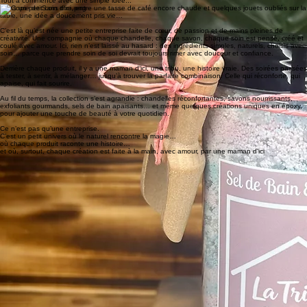
Tout a commencé avec une simple idée...
Dans un petit coin d’ici, entre une tasse de café encore chaude et quelques jouets oubliés sur la
table, une idée a doucement pris vie…
C’est là qu’est née une petite entreprise faite de cœur, de passion et de mains pleines de
créativité. Une compagnie où chaque chandelle, chaque savon, chaque soin est pensé, créé et
coulé avec amour. Ici, rien n’est laissé au hasard : des ingrédients simples, naturels, choisis avec
soin… parce que prendre soin de soi devrait toujours rimer avec douceur et confiance.
Derrière chaque produit, il y a une maman d’ici, une tribu, une histoire vraie. Des soirées passées
à tester, à sentir, à mélanger… jusqu’à trouver la parfaite combinaison. Celle qui réconforte, qui
apaise, qui fait sourire.
Au fil du temps, la collection s’est agrandie : chandelles réconfortantes, savons nourrissants,
exfoliants gourmands, sels de bain apaisants… et même quelques créations uniques en époxy,
pour ajouter une touche de beauté à votre quotidien.
Ce n’est pas qu’une entreprise.
C’est un petit univers où le naturel rencontre la magie…
où chaque produit raconte une histoire…
et où, surtout, chaque création est faite à la main, avec amour, par une maman d’ici