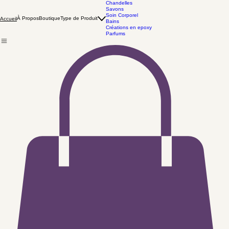
Chandelles
Savons
Soin Corporel
À Propos
Boutique
Type de Produit
Accueil
Bains
Créations en epoxy
Parfums