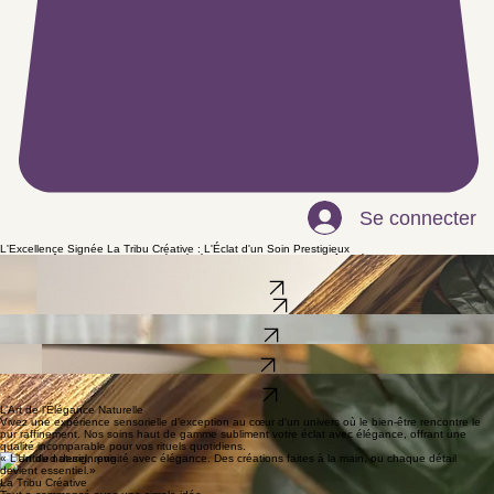
Se connecter
L'Excellence Signée La Tribu Créative : L'Éclat d'un Soin Prestigieux
NOUS PRÔNONS UN RETOUR À L'ÉLÉGANCE NATURELLE GRÂCE À NOTRE GAMME
COLORÉE DE produits naturels fait À la main.
BOUTIQUE
DÉCOUVRIR
Chandelles
Découvrir
Soins Corporels
Explorer
Sels de Bain
Parcourir
L’Art de l’Élégance Naturelle
Vivez une expérience sensorielle d'exception au cœur d'un univers où le bien-être rencontre le
pur raffinement. Nos soins haut de gamme subliment votre éclat avec élégance, offrant une
qualité incomparable pour vos rituels quotidiens.
« L'art du naturel, revisité avec élégance. Des créations faites à la main, ou chaque détail
devient essentiel.»
La Tribu Créative